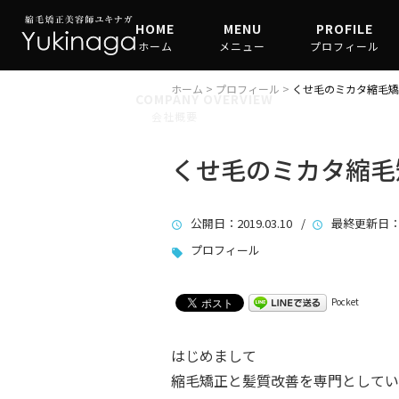
HOME
MENU
PROFILE
ホーム
メニュー
プロフィール
縮毛矯正
ホーム
>
プロフィール
>
くせ毛のミカタ縮毛矯
COMPANY OVERVIEW
会社概要
髪質改善
くせ毛のミカタ縮毛
公開日
：2019.03.10 /
最終更新日
：
プロフィール
Pocket
はじめまして
縮毛矯正と髪質改善を専門としてい