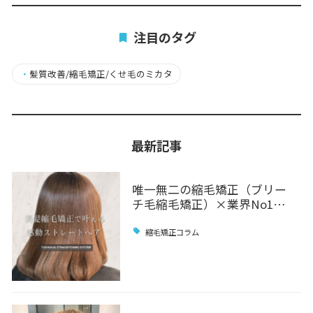
注目のタグ
・
髪質改善/縮毛矯正/くせ毛のミカタ
最新記事
唯一無二の縮毛矯正（ブリー
チ毛縮毛矯正）×業界No1…
縮毛矯正コラム