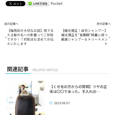
Pocket
前の記事へ
次の記事へ
【梅雨前の大切なお話】雨で与
【縮毛矯正！自宅シャンプー】
える髪の毛への影響ってご存知
縮毛矯正を”長期間”綺麗に保つ
«
»
ですか！？対処法も含めてお伝
厳選シャンプー＆トリートメン
えいたします
ト
関連記事
RELATED ARTICLE
【くせ毛の方からの質問】ツヤの正
体は〇〇であった。手入れの…
2019.06.07