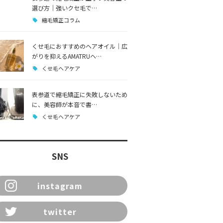
選び方｜強いクセ毛で…
縮毛矯正コラム
くせ毛におすすめのヘアオイル｜広
がりを抑えるAMATRUヘ…
くせ毛ヘアケア
表参道で縮毛矯正に失敗しないため
に、美容師が本音で書…
くせ毛ヘアケア
SNS
instagram
twitter