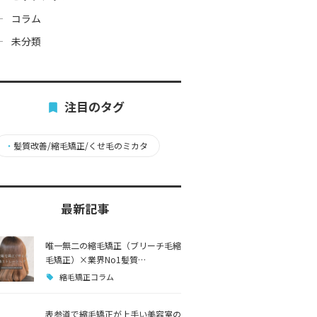
コラム
未分類
注目のタグ
・
髪質改善/縮毛矯正/くせ毛のミカタ
最新記事
唯一無二の縮毛矯正（ブリーチ毛縮
毛矯正）×業界No1髪質…
縮毛矯正コラム
表参道で縮毛矯正が上手い美容室の