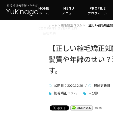
HOME
MENU
PROFILE
ホーム
メニュー
プロフィール
縮毛矯正
ホーム
>
縮毛矯正コラム
>
【正しい縮毛矯正知
COMPANY OVERVIEW
会社概要
髪質改善
【正しい縮毛矯正知
髪質や年齢のせい？
す。
公開日
：2020.12.26 /
最終更新日
：
縮毛矯正コラム
未分類
Pocket