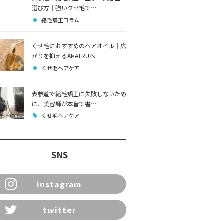
選び方｜強いクセ毛で…
縮毛矯正コラム
くせ毛におすすめのヘアオイル｜広
がりを抑えるAMATRUヘ…
くせ毛ヘアケア
表参道で縮毛矯正に失敗しないため
に、美容師が本音で書…
くせ毛ヘアケア
SNS
instagram
twitter