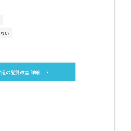
る
じない
参道の髪質改善 詳細