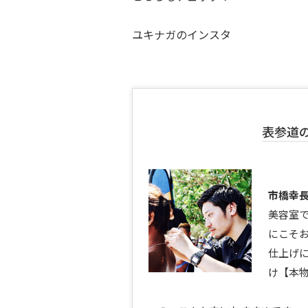
ユキナガのインスタ
表参道
市橋幸
美容室
にこそ
仕上げ
け【本