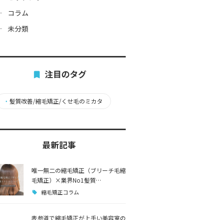
コラム
未分類
注目のタグ
・
髪質改善/縮毛矯正/くせ毛のミカタ
最新記事
唯一無二の縮毛矯正（ブリーチ毛縮
毛矯正）×業界No1髪質…
縮毛矯正コラム
表参道で縮毛矯正が上手い美容室の