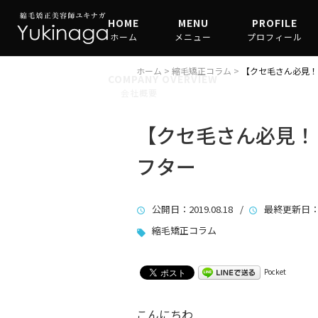
HOME
MENU
PROFILE
ホーム
メニュー
プロフィール
縮毛矯正
ホーム
>
縮毛矯正コラム
>
【クセ毛さん必見！
COMPANY OVERVIEW
会社概要
髪質改善
【クセ毛さん必見！
フター
公開日
：2019.08.18 /
最終更新日
：
縮毛矯正コラム
Pocket
こんにちわ