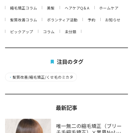
縮毛矯正コラム
美髪
ヘアケアQ＆A
ホームケア
髪質改善コラム
ボランティア活動
予約
お知らせ
ピックアップ
コラム
未分類
注目のタグ
・
髪質改善/縮毛矯正/くせ毛のミカタ
最新記事
唯一無二の縮毛矯正（ブリー
チ毛縮毛矯正）×業界No1…