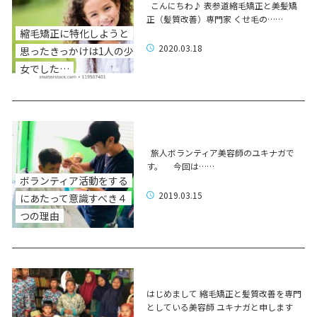
こんにちわ♪ 表参道縮毛矯正と美髪矯
正（髪質改善）専門家 くせ毛の……
縮毛矯正に特化しようと
2020.03.18
思ったきっかけは1人の少
女でした…
旅人ボランティア美容師のユキナガで
す。 今回は……
ボランティア活動をする
2019.03.15
にあたって意識すべき４
つの理由
はじめまして 縮毛矯正と髪質改善を専門
としている美容師 ユキナガと申します