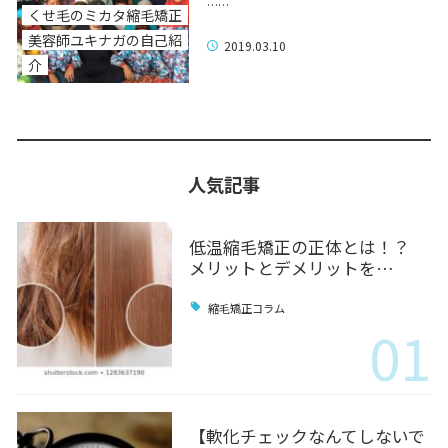
……
くせ毛のミカタ縮毛矯正
美容師ユキナガの自己紹
2019.03.10
介
人気記事
低温縮毛矯正の正体とは！？
メリットとデメリットを…
縮毛矯正コラム
01
【軟化チェックなんてしないで