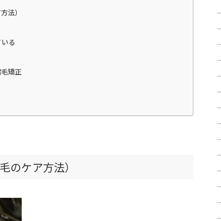
ア方法）
ている
縮毛矯正
毛のケア方法）