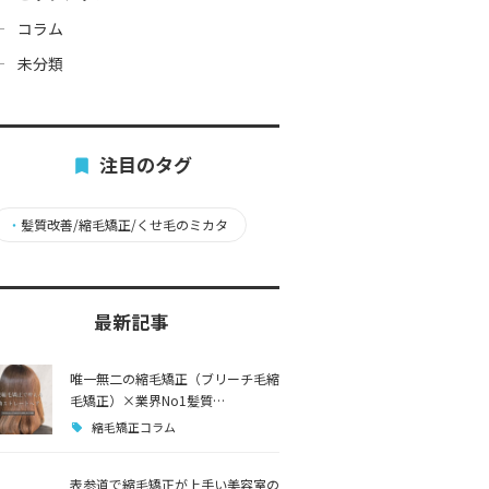
コラム
未分類
注目のタグ
・
髪質改善/縮毛矯正/くせ毛のミカタ
最新記事
唯一無二の縮毛矯正（ブリーチ毛縮
毛矯正）×業界No1髪質…
縮毛矯正コラム
表参道で縮毛矯正が上手い美容室の