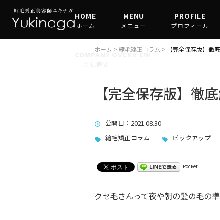
HOME
MENU
PROFILE
ホーム
メニュー
プロフィール
縮毛矯正
ホーム
>
縮毛矯正コラム
>
【完全保存版】徹底
COMPANY OVERVIEW
会社概要
髪質改善
【完全保存版】徹底
公開日
：2021.08.30
縮毛矯正コラム
ピックアップ
Pocket
クセ毛さんって夜や朝の髪の毛の準