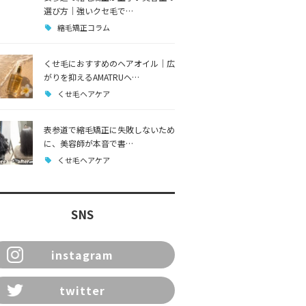
選び方｜強いクセ毛で…
縮毛矯正コラム
くせ毛におすすめのヘアオイル｜広
がりを抑えるAMATRUヘ…
くせ毛ヘアケア
表参道で縮毛矯正に失敗しないため
に、美容師が本音で書…
くせ毛ヘアケア
SNS
instagram
twitter