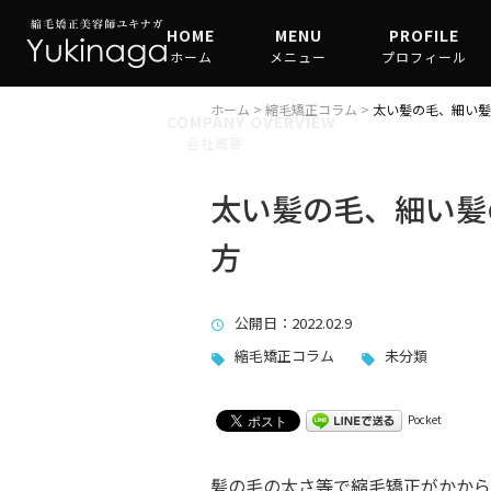
HOME
MENU
PROFILE
ホーム
メニュー
プロフィール
縮毛矯正
ホーム
>
縮毛矯正コラム
>
太い髪の毛、細い髪
COMPANY OVERVIEW
会社概要
髪質改善
太い髪の毛、細い髪
方
公開日
：2022.02.9
縮毛矯正コラム
未分類
Pocket
髪の毛の太さ等で縮毛矯正がかから