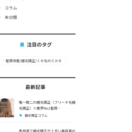
コラム
未分類
注目のタグ
・
髪質改善/縮毛矯正/くせ毛のミカタ
最新記事
唯一無二の縮毛矯正（ブリーチ毛縮
毛矯正）×業界No1髪質…
縮毛矯正コラム
表参道で縮毛矯正が上手い美容室の