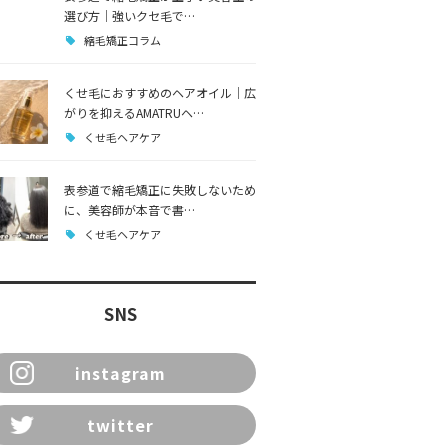
選び方｜強いクセ毛で…
縮毛矯正コラム
くせ毛におすすめのヘアオイル｜広
がりを抑えるAMATRUヘ…
くせ毛ヘアケア
表参道で縮毛矯正に失敗しないため
に、美容師が本音で書…
くせ毛ヘアケア
SNS
instagram
twitter